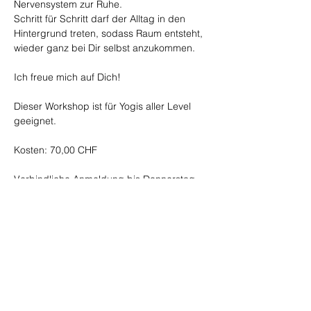
Nervensystem zur Ruhe. 
Schritt für Schritt darf der Alltag in den 
Hintergrund treten, sodass Raum entsteht, 
wieder ganz bei Dir selbst anzukommen. 
Ich freue mich auf Dich!
Dieser Workshop ist für Yogis aller Level 
geeignet.
Kosten: 70,00 CHF
Verbindliche Anmeldung bis Donnerstag, 
26. März 2026 an 
daniela@nandalayoga.ch
Weitere Daten:  18.4. I 30.5. 