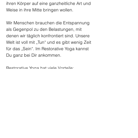
ihren Körper auf eine ganzheitliche Art und 
Weise in ihre Mitte bringen wollen.
Wir Menschen brauchen die Entspannung 
als Gegenpol zu den Belastungen, mit 
denen wir täglich konfrontiert sind. Unsere 
Welt ist voll mit „Tun“ und es gibt wenig Zeit 
für das „Sein“. Im Restorative Yoga kannst 
Du ganz bei Dir ankommen.
Restorative Yoga hat viele Vorteile:
    Führt zu tiefgehender Entspannung
    Verhindert nachweislich Stress
    Verbessert die Schlafqualität
    Reduziert hohen Blutdruck
    Verbessert die Haltung
    Beruhigt den Geist
Anmeldung bis Donnerstag, 27.08.2026 
bei 
daniela@nandalayoga.ch