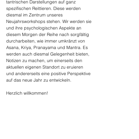
tantrischen Darstellungen auf ganz 
spezifischen Reittieren. Diese werden 
diesmal im Zentrum unseres 
Neujahrsworkshops stehen. Wir werden sie 
und ihre psychologischen Aspekte an 
diesem Morgen der Reihe nach sorgfältig 
durcharbeiten, wie immer umkränzt von 
Asana, Kriya, Pranayama und Mantra. Es 
werden auch diesmal Gelegenheit bieten, 
Notizen zu machen, um einerseits den 
aktuellen eigenen Standort zu eruieren 
und andererseits eine positive Perspektive 
auf das neue Jahr zu entwickeln. 
Herzlich willkommen!
Kosten: CHF 80.- in bar vor Ort zu 
bezahlen.
Wir freuen uns auf Deine verbindliche 
Anmeldung bis Freitag, 
02.01.2026: 
daniela@nandalayoga.ch