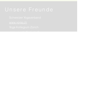
Unsere Freunde
Schweizer Yogaverband
www.yoga.ch
Yoga Kollegium Zürich
www.yogakollegium.ch
Yoga Studium Zürich
www.yogastudium.ch
Online-Shop für alles rund um Yoga
www.yoga-artikel.ch
Yoga und Kindertheater in Urdorf
www.lila.ch
Yoga mit Shaktini
www.shaktiniyoga.ch
Yoga-Akademie
www.dorisechlin.ch
Yoga Bolster / Kissen
www.yogabolster.de
Geist & Körper
Nadja Hediger, Yoga & Esalen Massage