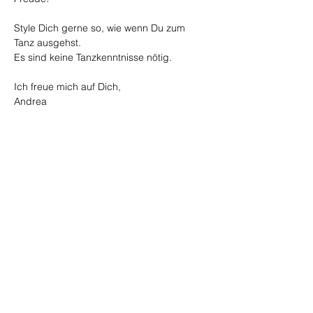
Style Dich gerne so, wie wenn Du zum 
Tanz ausgehst. 
Es sind keine Tanzkenntnisse nötig.
Ich freue mich auf Dich,
Andrea
Anmeldung per Whatsapp:
 079 / 6067564
Preis:
 CHF 35.00 (Twint, bar)